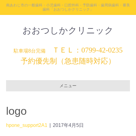
南あわじ市の一般歯科・小児歯科・口腔外科・予防歯科・歯周病歯科・審美
歯科「おおつしかクリニック」
おおつしかクリニック
ＴＥＬ：0799-42-0235
駐車場8台完備
予約優先制（急患随時対応）
メニュー
logo
hpone_support2A1
|
2017年4月5日