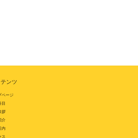
ンテンツ
プページ
科目
挨拶
紹介
案内
セス